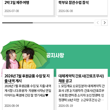
2박 3일 제주여행
학부모 참관수업 참석
2026-07-08
2026-06-08
공지사항
2026년 7월 후원금품 수입 및 지
대체계약직 간호사(간호조무사)
출 내역 게시
채용 공고
2026년 7월 후원금품 수입 및 지출 내역
1. 모집개요 1) 모집분야: 대체계약직 간
게시합니다.후원자·자원봉사자님 연일
호사 1명 2) 지원자격: 간호사(간호조무
이어지는 폭염에 건강 잘 챙기세요♥
사 포함) 면허증 소지자 3) 인정경력: 인
정경력 10년 미만 2. 근무조건 1) 근무
기간: 2026.06.15.~2027.09.12.(약 1년 3
2026-08-04
2026-05-19
개월) 2) 근무시간: 주 5일(토요일 및 공