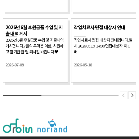
휴일 근무 발생 할 경우 그에 따른 휴무
지원) 3) 급여수준: 서울특별시 장애인거
주시설 인건비 지원 기준 3. 응시자격
1) 해외여행에 결격사유가 없는자, 2) 남
2026년 6월 후원금품 수입 및 지
작업치료사 면접 대상자 안내
자의 경우 군필자 또는 면제자, 3) 심신
출 내역 게시
이 건강한 자로 채용에 결격사유가 없는
2026년 6월 후원금품 수입 및 지출내역
작업치료사 면접 대상자 안내입니다.일
자 4) 국가유공자 등 예우 및 지원에 관
게시합니다.7월의 무더운 여름, 시원하
시 2026.05.19. 14:00 면접대상자: 이O
한 법률 등 관련법에 의한 취업지원 대
고 활기찬 한 달 되시길 바랍니다♥
배
상자 우대 4. 제출서류 1) 서류전형: 입
사지원서(개인정보 수집 및 이용 동의서
포함) *이메일 활용
2026-07-08
2026-05-18
(kwf48@chorogusan.or.kr)), 2) 재단
소정양식에 따라 작성하지 아니한 입사
지원서류는 접수하지 않음 5. 전형일정
1) 서류전형：2026.05.19.
(화)~2026.06.03.(수) 2) 대면면접:
2026.06.08.(월)-서류전형합격자에 한
함 3) 범죄경력조회(면접합격자), 채용
검진 4) 최종학교졸업증명서, 최종학교
성적증명서, 자격증사본, 경력증명서,
채용검진결과서 제출 5) 최종합격: 위의
내용에 결격사유가 없을 경우 최종 합격
통보 * 채용건강검진 결과에 따른 건강