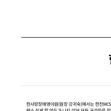
한사랑장애영아원(원장 강귀숙)에서는 한전MCS 
평소 쉽게 할 엄두가 나지 않던 모든 공간들을 